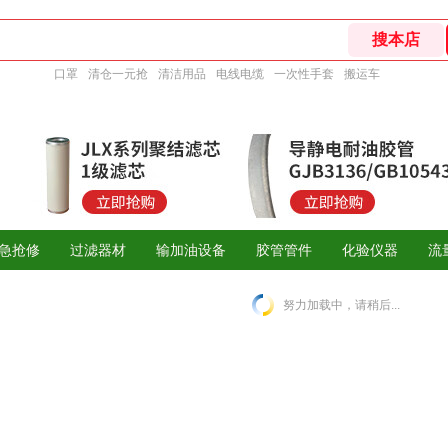
口罩
清仓一元抢
清洁用品
电线电缆
一次性手套
搬运车
急抢修
过滤器材
输加油设备
胶管管件
化验仪器
流
努力加载中，请稍后...